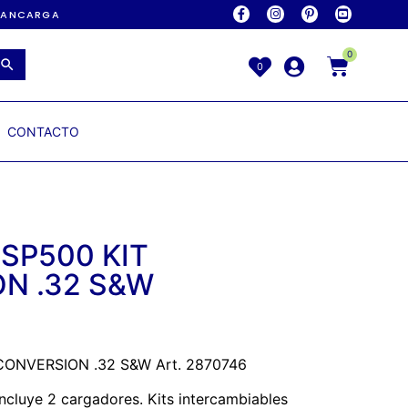
AVANCARGA
0
0
CONTACTO
SP500 KIT
N .32 S&W
ONVERSION .32 S&W Art. 2870746
ncluye 2 cargadores. Kits intercambiables