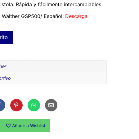
istola. Rápida y fácilmente intercambiables.
s Walther GSP500/ Español:
Descarga
rito
her
rtivo
Añadir a Wishlist