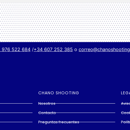
 976 522 684
/
+34 607 252 385
o
correo@chanoshootin
CHANO SHOOTING
LEG
Nosotros
Avis
Contacto
Cook
Preguntas frecuentes
Polí