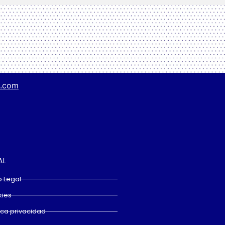
g.com
AL
o Legal
ies
tica privacidad