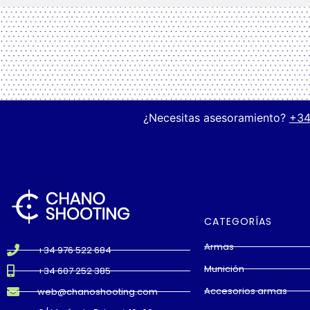
¿Necesitas asesoramiento?
+34
CATEGORÍAS
Armas
+34 976 522 684
Munición
+34 607 252 385
Accesorios armas
web@chanoshooting.com