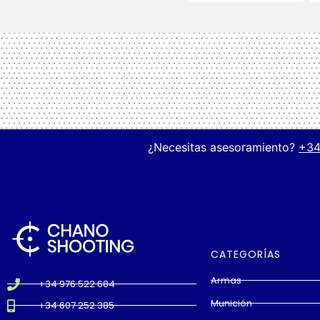
¿Necesitas asesoramiento?
+34
CATEGORÍAS
Armas
+34 976 522 684
Munición
+34 607 252 385