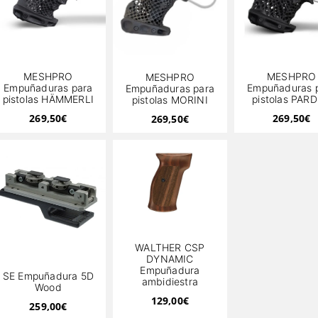
MESHPRO
MESHPRO
MESHPRO
Empuñaduras para
Empuñaduras 
Empuñaduras para
pistolas HÄMMERLI
pistolas PARD
pistolas MORINI
269,50
€
269,50
€
269,50
€
WALTHER CSP
DYNAMIC
Empuñadura
SE Empuñadura 5D
ambidiestra
Wood
129,00
€
259,00
€