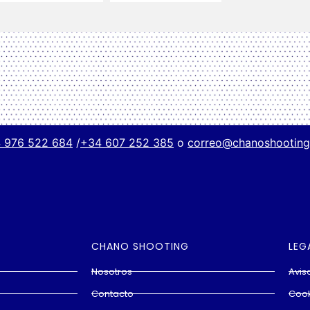
 976 522 684
/
+34 607 252 385
o
correo@chanoshootin
CHANO SHOOTING
LEG
Nosotros
Avis
Contacto
Cook