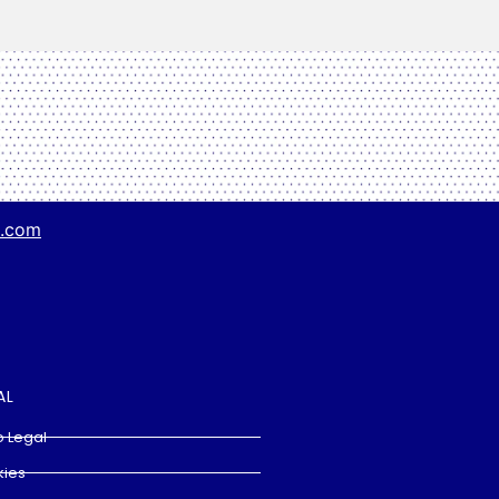
g.com
AL
o Legal
ies