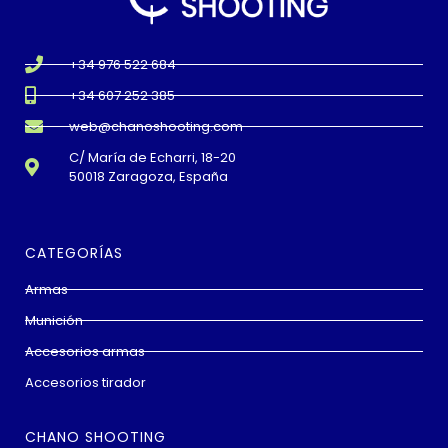
+34 976 522 684
+34 607 252 385
web@chanoshooting.com
C/ María de Echarri, 18-20
50018 Zaragoza, España
CATEGORÍAS
Armas
Munición
Accesorios armas
Accesorios tirador
CHANO SHOOTING