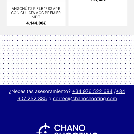
ANSCHÜTZ RIFLE 1782 APR
CON CULATA ACC PREMIER
MDT
4.144,00
€
¿Necesitas asesoramiento?
+34 976 522 684
/
+34
607 252 385
o
correo@chanoshooting.com