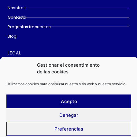
Nosotros
Contacto
Preguntas frecuentes
Blog
LEGAL
Aviso Legal
Gestionar el consentimiento
de las cookies
Cookies
Política privacidad
Utilizamos cookies para optimizar nuestro sitio web y nuestro servicio.
Condiciones de compra
Acepto
Este sitio web utiliza
Cookies
para garantizar que obtenga la mejor
Denegar
experiencia en nuestro sitio web.
Preferencias
ChanoShooting © All rights reserved
ACEPTAR