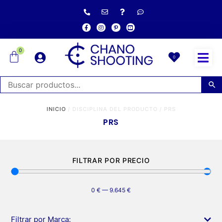
0
0
INICIO
/ DISCIPLINA DEL PRODUCTO / PRS
PRS
FILTRAR POR PRECIO
0
€
—
9.645
€
Filtrar por Marca: