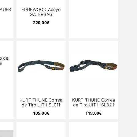
SAUER
EDGEWOOD Apoyo
GATERBAG
220,00
€
o de
a
KURT THUNE Correa
KURT THUNE Correa
de Tiro UIT I SL011
de Tiro UIT II SL021
105,00
€
119,00
€