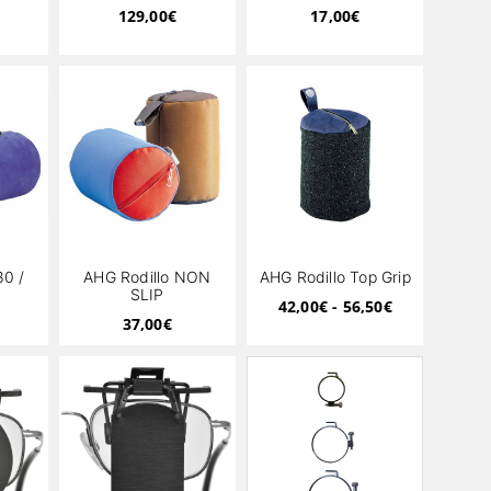
T
129,00
€
17,00
€
80 /
AHG Rodillo NON
AHG Rodillo Top Grip
E
SLIP
42,00
€
-
56,50
€
37,00
€