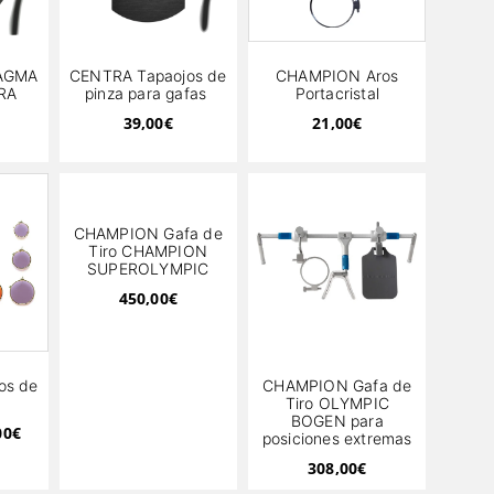
AGMA
CENTRA Tapaojos de
CHAMPION Aros
RA
pinza para gafas
Portacristal
39,00
€
21,00
€
CHAMPION Gafa de
Tiro CHAMPION
SUPEROLYMPIC
450,00
€
os de
CHAMPION Gafa de
Tiro OLYMPIC
BOGEN para
00
€
posiciones extremas
308,00
€