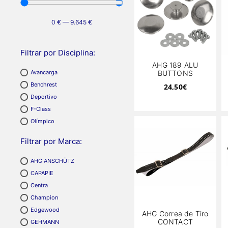
0
€
—
9.645
€
Filtrar por Disciplina:
AHG 189 ALU
BUTTONS
Avancarga
Benchrest
24,50
€
Deportivo
F-Class
Olímpico
Filtrar por Marca:
AHG ANSCHÜTZ
CAPAPIE
Centra
Champion
Edgewood
AHG Correa de Tiro
CONTACT
GEHMANN