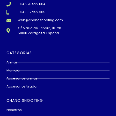
+34 976 522 684
+34 607 252 385
web@chanoshooting.com
C/ María de Echarri, 18-20
50018 Zaragoza, España
CATEGORÍAS
Armas
Munición
Accesorios armas
Accesorios tirador
CHANO SHOOTING
Nosotros