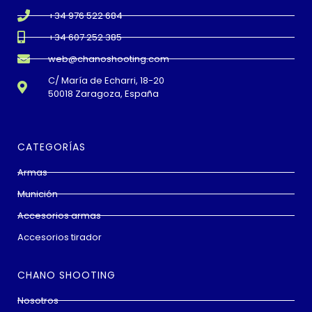
+34 976 522 684
+34 607 252 385
web@chanoshooting.com
C/ María de Echarri, 18-20
50018 Zaragoza, España
CATEGORÍAS
Armas
Munición
Accesorios armas
Accesorios tirador
CHANO SHOOTING
Nosotros