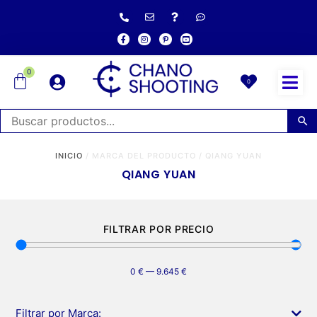
0
0
INICIO
/ MARCA DEL PRODUCTO / QIANG YUAN
QIANG YUAN
FILTRAR POR PRECIO
0
€
—
9.645
€
Filtrar por Marca: