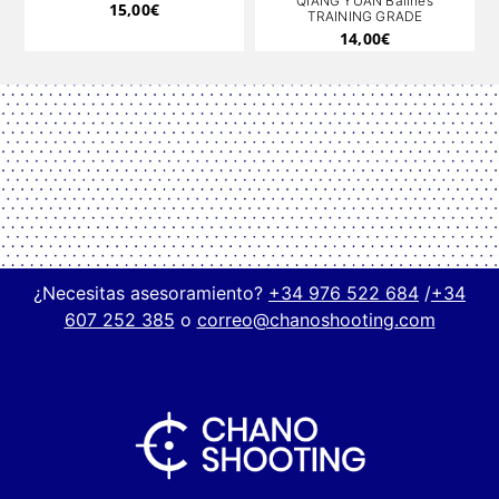
QIANG YUAN Balines
15,00
€
TRAINING GRADE
14,00
€
¿Necesitas asesoramiento?
+34 976 522 684
/
+34
607 252 385
o
correo@chanoshooting.com