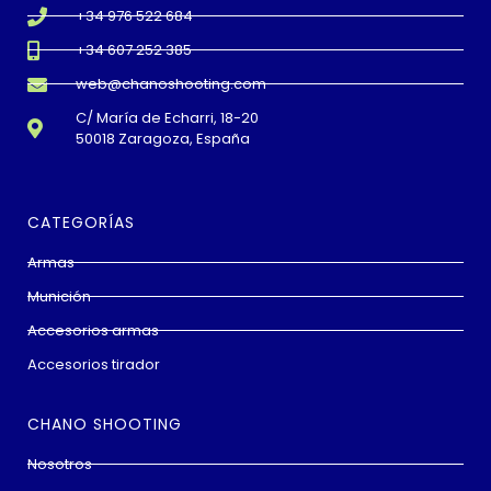
+34 976 522 684
+34 607 252 385
web@chanoshooting.com
C/ María de Echarri, 18-20
50018 Zaragoza, España
CATEGORÍAS
Armas
Munición
Accesorios armas
Accesorios tirador
CHANO SHOOTING
Nosotros