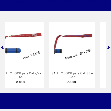
Otros productos relacionados
SAFETY LOOK para Cal .38 –
AIR ARMS Adaptador 1/8
.357
macho a 1/4 BSP hembra
(Z2128-200)
8,00
€
14,00
€
Vistos recientemente