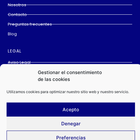
Nosotros
Contacto
Preguntas frecuentes
Blog
LEGAL
Aviso Legal
Cookies
Gestionar el consentimiento
de las cookies
Política privacidad
Condiciones de compra
Utilizamos cookies para optimizar nuestro sitio web y nuestro servicio.
Acepto
Este sitio web utiliza
Cookies
para garantizar que obtenga la mejor
Denegar
experiencia en nuestro sitio web.
ChanoShooting © All rights reserved
Preferencias