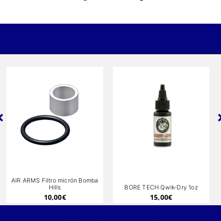
Otros productos relacionados
A
IR ARMS Filtro micrón Bomba
m
Hills
BORE TECH Qwik-Dry 1oz
10,00
€
15,00
€
Vistos recientemente