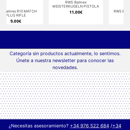
RWS Balines
MEISTERKUGELN PISTOLA
RWS Balines R10 PISTOLA
11,00
€
14,00
€
Vistos recientemente
Categoría sin productos actualmente, lo sentimos.
Únete a nuestra newsletter para conocer las
novedades.
¿Necesitas asesoramiento?
+34 976 522 684
/
+34