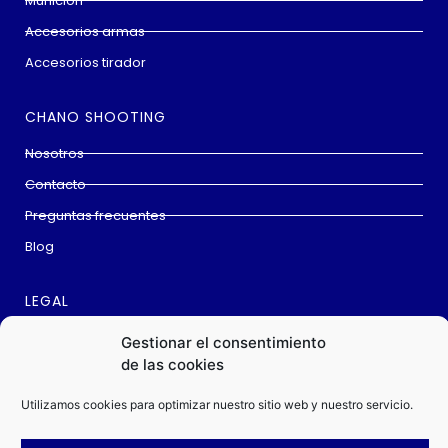
Munición
Accesorios armas
Accesorios tirador
CHANO SHOOTING
Nosotros
Contacto
Preguntas frecuentes
Blog
LEGAL
Aviso Legal
Gestionar el consentimiento
de las cookies
Cookies
Política privacidad
Utilizamos cookies para optimizar nuestro sitio web y nuestro servicio.
Condiciones de compra