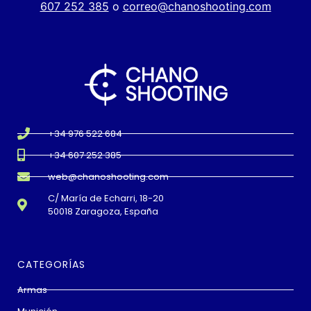
607 252 385
o
correo@chanoshooting.com
+34 976 522 684
+34 607 252 385
web@chanoshooting.com
C/ María de Echarri, 18-20
50018 Zaragoza, España
CATEGORÍAS
Armas