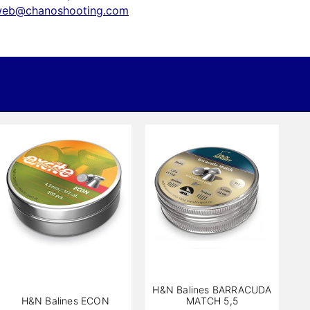
eb@chanoshooting.com
H&N Balines BARRACUDA
H&N Balines ECON
MATCH 5,5