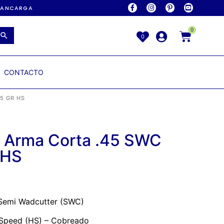
AVANCARGA
0
0
CONTACTO
5 GR HS
 Arma Corta .45 SWC
 HS
emi Wadcutter (SWC)
Speed (HS) – Cobreado