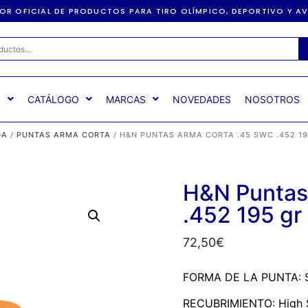
DOR OFICIAL DE PRODUCTOS PARA TIRO OLÍMPICO, DEPORTIVO Y 
S
CATÁLOGO
MARCAS
NOVEDADES
NOSOTROS
GA
/
PUNTAS ARMA CORTA
/ H&N PUNTAS ARMA CORTA .45 SWC .452 19
H&N Puntas
.452 195 gr
72,50
€
FORMA DE LA PUNTA: S
RECUBRIMIENTO: High 