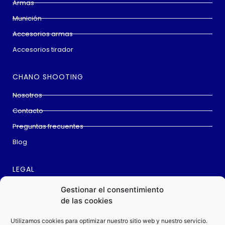
Armas
Munición
Accesorios armas
Accesorios tirador
CHANO SHOOTING
Nosotros
Contacto
Preguntas frecuentes
Blog
LEGAL
Aviso Legal
Gestionar el consentimiento
de las cookies
Cookies
Política privacidad
Utilizamos cookies para optimizar nuestro sitio web y nuestro servicio.