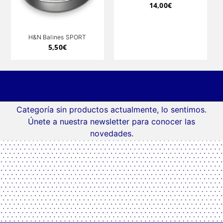
14,00
€
H&N Balines SPORT
QIANG 
TRAI
5,50
€
Vistos recientemente
Categoría sin productos actualmente, lo sentimos.
Únete a nuestra newsletter para conocer las
novedades.