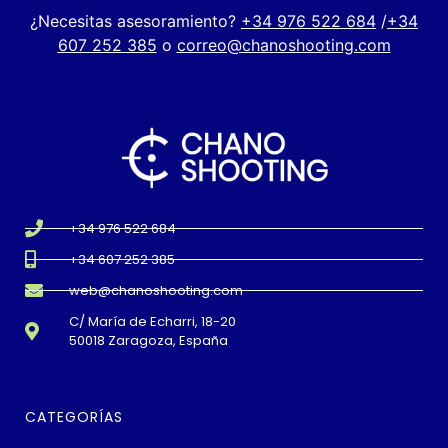
¿Necesitas asesoramiento?
+34 976 522 684
/
+34
607 252 385
o
correo@chanoshooting.com
+34 976 522 684
+34 607 252 385
web@chanoshooting.com
C/ María de Echarri, 18-20
50018 Zaragoza, España
CATEGORÍAS