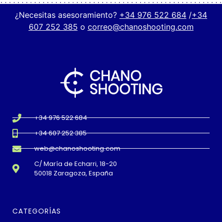
¿Necesitas asesoramiento?
+34 976 522 684
/
+34
607 252 385
o
correo@chanoshooting.com
+34 976 522 684
+34 607 252 385
web@chanoshooting.com
C/ María de Echarri, 18-20
50018 Zaragoza, España
CATEGORÍAS