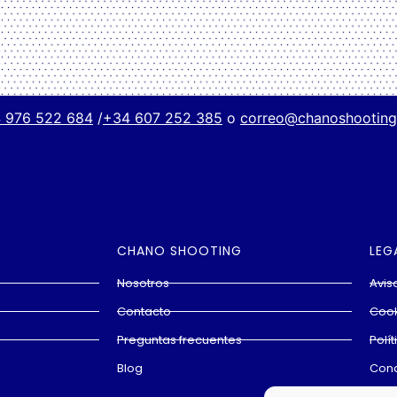
 976 522 684
/
+34 607 252 385
o
correo@chanoshootin
CHANO SHOOTING
LEG
Nosotros
Avis
Contacto
Cook
Preguntas frecuentes
Polí
Blog
Cond