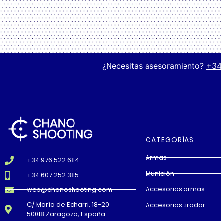
¿Necesitas asesoramiento?
+34
CATEGORÍAS
Armas
+34 976 522 684
Munición
+34 607 252 385
Accesorios armas
web@chanoshooting.com
C/ María de Echarri, 18-20
Accesorios tirador
50018 Zaragoza, España