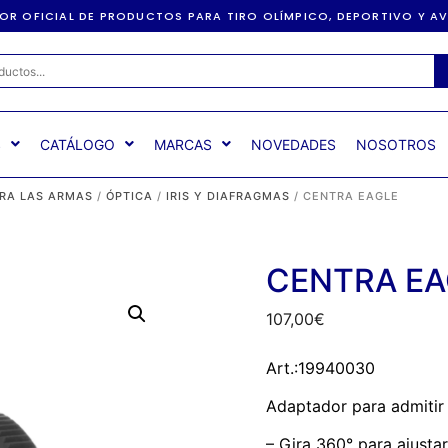
DOR OFICIAL DE PRODUCTOS PARA TIRO OLÍMPICO, DEPORTIVO Y 
S
CATÁLOGO
MARCAS
NOVEDADES
NOSOTROS
RA LAS ARMAS
/
ÓPTICA
/
IRIS Y DIAFRAGMAS
/ CENTRA EAGLE
CENTRA EA
107,00
€
Art.:19940030
Adaptador para admitir 
– Gira 360° para ajustar 