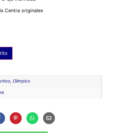
is Centra originales
rito
rtivo
,
Olímpico
ra