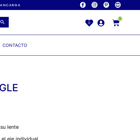
AVANCARGA
0
0
CONTACTO
GLE
su lente
el eje individual