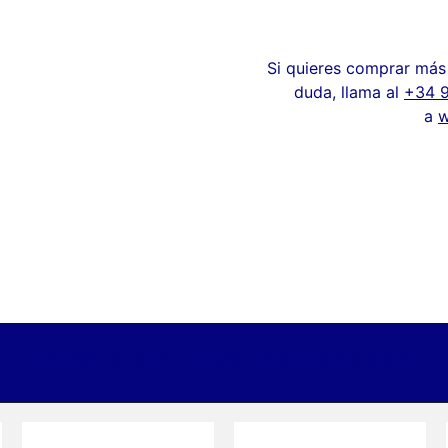
Si quieres comprar más 
duda, llama al
+34 
a
w
Otros productos relacionados