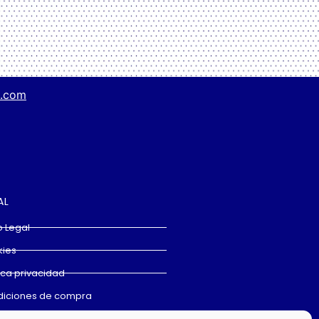
g.com
AL
o Legal
ies
tica privacidad
iciones de compra