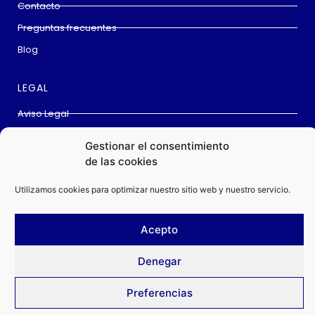
Contacto
Preguntas frecuentes
Blog
LEGAL
Aviso Legal
Cookies
Gestionar el consentimiento
Política privacidad
de las cookies
Condiciones de compra
Utilizamos cookies para optimizar nuestro sitio web y nuestro servicio.
Acepto
Este sitio web utiliza
Cookies
para garantizar que obtenga la mejor
Denegar
ChanoShooting © All rights reserved
experiencia en nuestro sitio web.
Preferencias
ACEPTAR