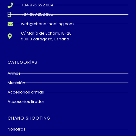
+34 976 522 684
+34 607 252 385
web@chanoshooting.com
C/ María de Echarri, 18-20
50018 Zaragoza, España
CATEGORÍAS
Armas
Munición
Accesorios armas
Accesorios tirador
CHANO SHOOTING
Nosotros