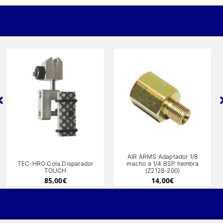
Otros productos relacionados
AIR ARMS Adaptador 1/8
parador
macho a 1/4 BSP hembra
MEC BALANCE CHE
(Z2128-200)
WEIGHT
14,00
€
18,00
€
Vistos recientemente