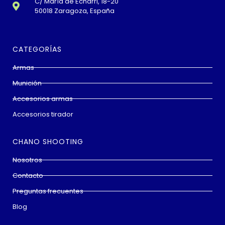
C/ María de Echarri, 18-20
50018 Zaragoza, España
CATEGORÍAS
Armas
Munición
Accesorios armas
Accesorios tirador
CHANO SHOOTING
Nosotros
Contacto
Preguntas frecuentes
Blog