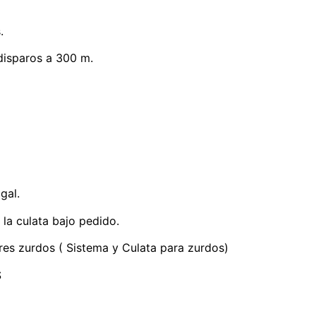
.
disparos a 300 m.
gal.
 la culata bajo pedido.
res zurdos ( Sistema y Culata para zurdos)
S