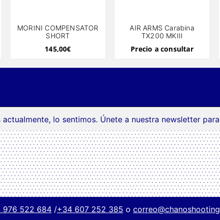
MORINI COMPENSATOR
AIR ARMS Carabina
SHORT
TX200 MKIII
145,00
€
Precio a consultar
Vistos recientemente
 actualmente, lo sentimos. Únete a nuestra newsletter par
 976 522 684
/
+34 607 252 385
o
correo@chanoshootin