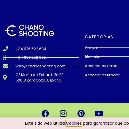
CATEGORÍAS
Armas
+34 976 522 684
Munición
+34 607 252 385
Accesorios armas
web@chanoshooting.com
C/ María de Echarri, 18-20
Accesorios tirador
50018 Zaragoza, España
Este sitio web utiliza
Cookies
para garantizar que ob
ChanoShooting © All rights reserved