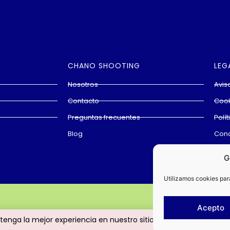
CHANO SHOOTING
LEG
Nosotros
Avis
Contacto
Cook
Preguntas frecuentes
Polí
Blog
Cond
G
Utilizamos cookies para
Acepto
tenga la mejor experiencia en nuestro sitio web.