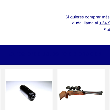
Si quieres comprar más 
duda, llama al
+34 
a
w
Otros productos relacionados