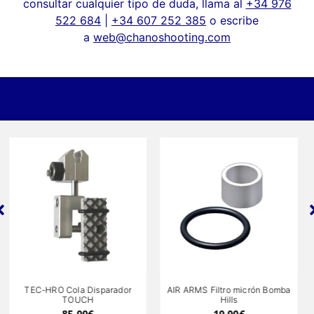
consultar cualquier tipo de duda, llama al
+34 976
522 684
|
+34 607 252 385
o escribe
a
web@chanoshooting.com
Otros productos relacionados
TEC-HRO Cola Disparador
AIR ARMS Filtro micrón Bomba
TOUCH
Hills
85,00
€
10,00
€