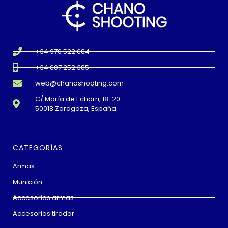
+34 976 522 684
+34 607 252 385
web@chanoshooting.com
C/ María de Echarri, 18-20
50018 Zaragoza, España
CATEGORÍAS
Armas
Munición
Accesorios armas
Accesorios tirador