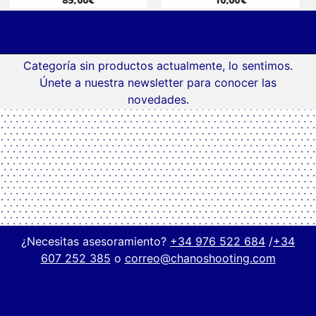
Vistos recientemente
Categoría sin productos actualmente, lo sentimos.
Únete a nuestra newsletter para conocer las
novedades.
¿Necesitas asesoramiento?
+34 976 522 684
/
+34
607 252 385
o
correo@chanoshooting.com