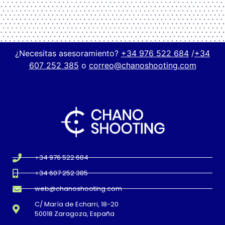
¿Necesitas asesoramiento?
+34 976 522 684
/
+34
607 252 385
o
correo@chanoshooting.com
+34 976 522 684
+34 607 252 385
web@chanoshooting.com
C/ María de Echarri, 18-20
50018 Zaragoza, España