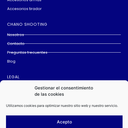
Accesorios tirador
CHANO SHOOTING
Nosotros
Contacto
Preguntas frecuentes
Blog
LEGAL
Aviso Legal
Gestionar el consentimiento
de las cookies
Cookies
Política privacidad
Utilizamos cookies para optimizar nuestro sitio web y nuestro servicio.
Condiciones de compra
Acepto