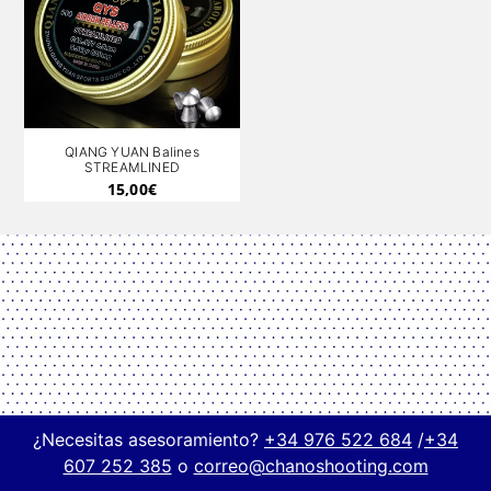
QIANG YUAN Balines
STREAMLINED
15,00
€
¿Necesitas asesoramiento?
+34 976 522 684
/
+34
607 252 385
o
correo@chanoshooting.com