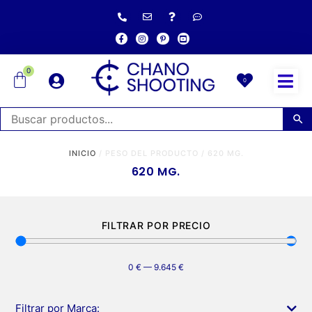
0
0
INICIO
/ PESO DEL PRODUCTO / 620 MG.
620 MG.
FILTRAR POR PRECIO
0
€
—
9.645
€
Filtrar por Marca: