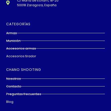
C/ María de Echarri, 18-20
50018 Zaragoza, España
CATEGORÍAS
Armas
Munición
Accesorios armas
Accesorios tirador
CHANO SHOOTING
Nosotros
Contacto
Preguntas frecuentes
Blog