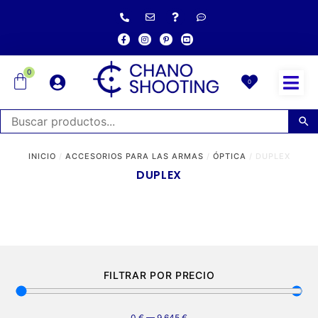
0
0
INICIO
/
ACCESORIOS PARA LAS ARMAS
/
ÓPTICA
/ DUPLEX
DUPLEX
FILTRAR POR PRECIO
0
€
—
9.645
€