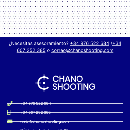
¿Necesitas asesoramiento?
+34 976 522 684
/
+34
607 252 385
o
correo@chanoshooting.com
+34 976 522 684
+34 607 252 385
web@chanoshooting.com